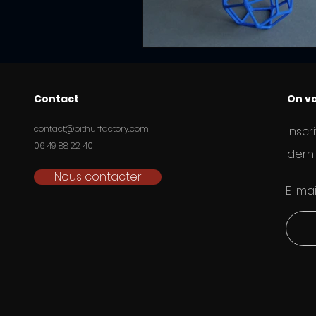
Contact
On vo
contact@bithurfactory.com
Inscr
06 49 88 22 40
derni
Nous contacter
E-mai