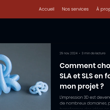
Accueil
Nos services
À pro
29 nov. 2024
3 min de lecture
Comment chois
SLA et SLS en 
mon projet ?
L’impression 3D est deven
de nombreux domaines, 
transformer des idées en