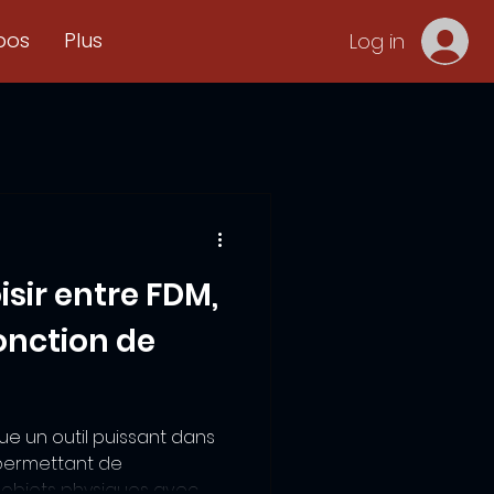
pos
Plus
Log in
ir entre FDM,
fonction de
ue un outil puissant dans
permettant de
 objets physiques avec