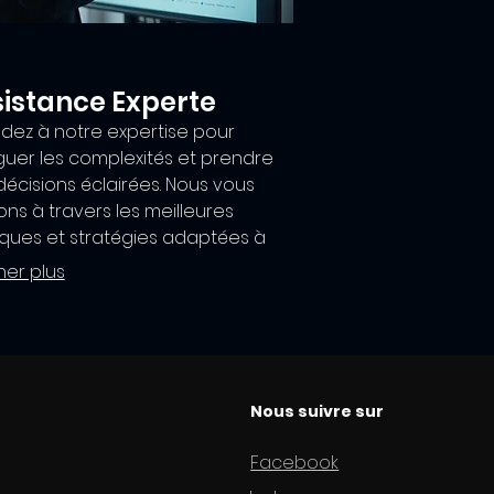
istance Experte
dez à notre expertise pour
guer les complexités et prendre
décisions éclairées. Nous vous
ns à travers les meilleures
iques et stratégies adaptées à
e contexte. Obtenez le soutien
her plus
ssaire pour atteindre vos
ctifs avec confiance. Notre
age est conçu pour vous fournir
nsights dont vous avez besoin.
Nous suivre sur
Facebook