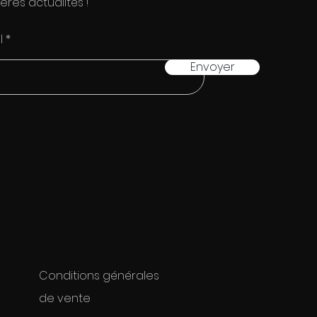
ères actualités !
l
Envoyer
Conditions générales
de vente