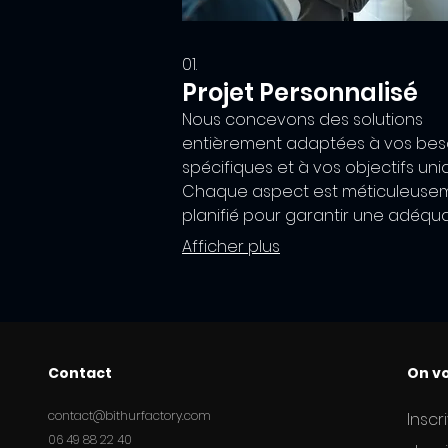
01.
Projet Personnalisé
Nous concevons des solutions
entièrement adaptées à vos bes
spécifiques et à vos objectifs uni
Chaque aspect est méticuleuse
planifié pour garantir une adéqu
parfaite. Ce service est idéal lor
Afficher plus
vos exigences ne correspondent
aux offres standard. Nous travaill
en étroite collaboration avec vo
pour transformer votre vision en
réalité.
Contact
On vo
contact@bithurfactory.com
Inscr
06 49 88 22 40