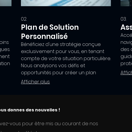
02.
03.
Plan de Solution
Ass
Personnalisé
Accé
oins
navi
Bénéficiez d'une stratégie conçue
ques.
des 
exclusivement pour vous, en tenant
ment
guido
compte de votre situation particulière.
ation
prat
Nous analysons vos défis et
sque
votr
opportunités pour créer un plan
Affic
 pas
néce
d'action clair et réalisable. Cet
Afficher plus
ons
obje
accompagnement personnalisé vous
us
pack
assure de recevoir des
les i
recommandations pertinentes et
exploitables. Maximisez votre potentiel
us donnes des nouvelles !
grâce à une approche ciblée.
ivez-vous pour être mis au courant de nos