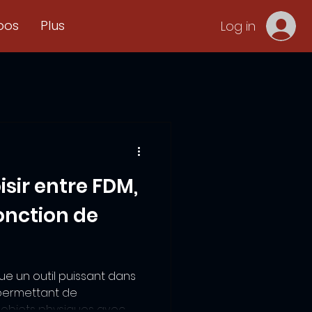
pos
Plus
Log in
ir entre FDM,
fonction de
ue un outil puissant dans
permettant de
 objets physiques avec