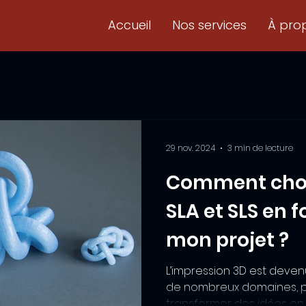
Accueil
Nos services
À pro
29 nov. 2024
3 min de lecture
Comment chois
SLA et SLS en 
mon projet ?
L’impression 3D est deven
de nombreux domaines, 
transformer des idées en