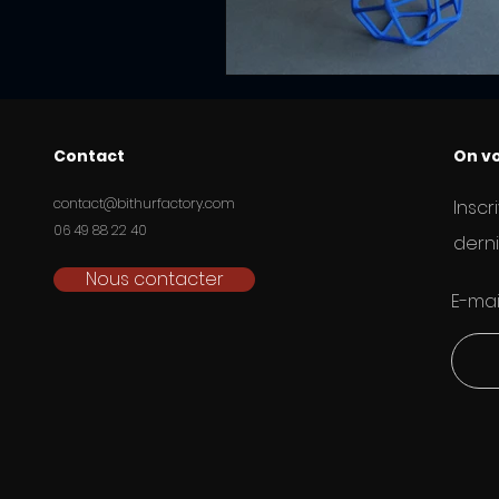
Contact
On vo
contact@bithurfactory.com
Inscr
06 49 88 22 40
derni
Nous contacter
E-mai