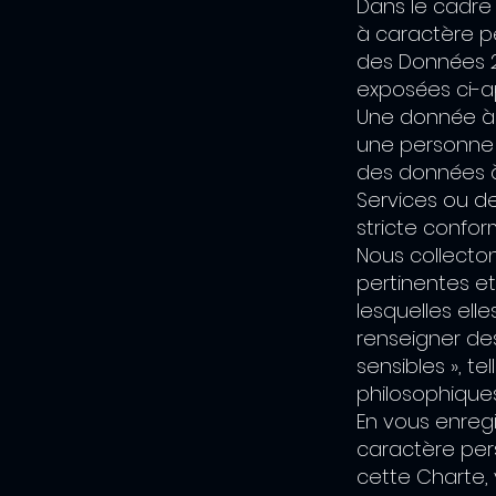
Dans le cadre 
à caractère p
des Données 20
exposées ci-a
Une donnée à 
une personne p
des données à
Services ou d
stricte confor
Nous collecto
pertinentes et
lesquelles ell
renseigner de
sensibles », te
philosophiques
En vous enregi
caractère per
cette Charte, v