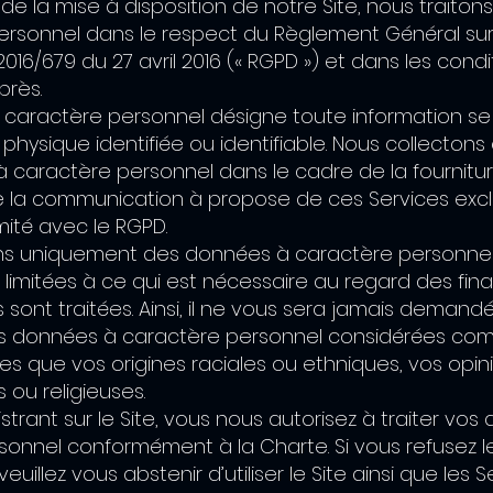
de la mise à disposition de notre Site, nous traito
ersonnel dans le respect du Règlement Général sur 
16/679 du 27 avril 2016 (« RGPD ») et dans les condi
près.
caractère personnel désigne toute information se
hysique identifiée ou identifiable. Nous collectons 
 caractère personnel dans le cadre de la fournitu
e la communication à propose de ces Services exc
mité avec le RGPD.
ns uniquement des données à caractère personne
 limitées à ce qui est nécessaire au regard des fina
es sont traitées. Ainsi, il ne vous sera jamais demand
s données à caractère personnel considérées co
lles que vos origines raciales ou ethniques, vos opini
 ou religieuses.
strant sur le Site, vous nous autorisez à traiter vo
sonnel conformément à la Charte. Si vous refusez 
euillez vous abstenir d’utiliser le Site ainsi que les S