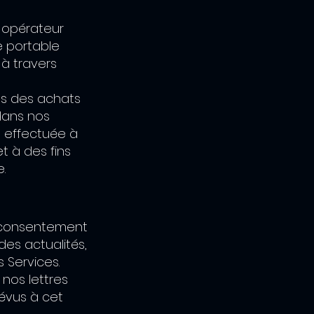
 opérateur
e portable
 à travers
ils des achats
 dans nos
t effectuée à
t à des fins
.
e consentement
des actualités,
 Services.
nos lettres
révus à cet