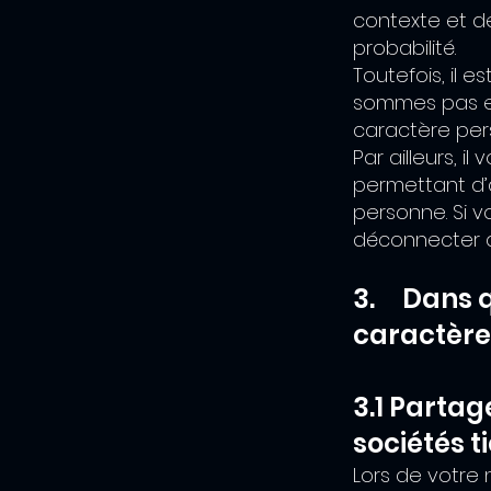
contexte et de
probabilité.
Toutefois, il e
sommes pas en
caractère per
Par ailleurs, 
permettant d’
personne. Si v
déconnecter a
3. Dans q
caractère
3.1 Parta
sociétés t
Lors de votre 