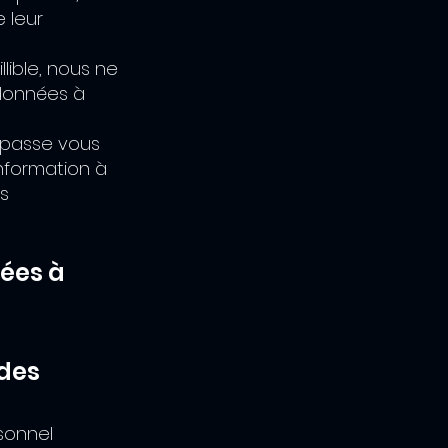
e leur
llible, nous ne
données à
e passe vous
nformation à
us
ées à
 des
rsonnel