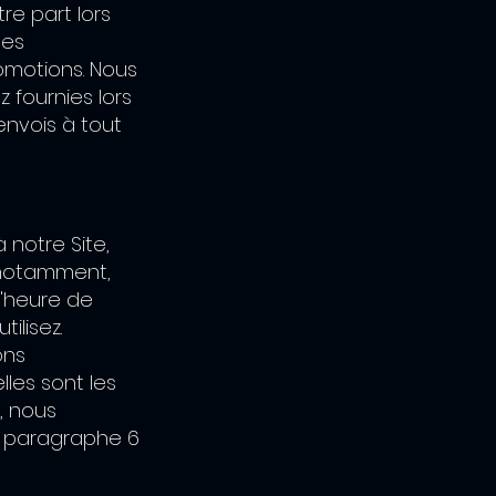
re part lors
ges
omotions. Nous
 fournies lors
nvois à tout
notre Site,
 notamment,
l'heure de
ilisez.
ons
lles sont les
, nous
au paragraphe 6