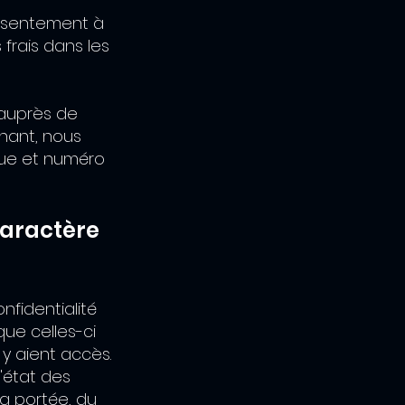
onsentement à
 frais dans les
 auprès de
rnant, nous
que et numéro
caractère
onfidentialité
ue celles-ci
y aient accès.
'état des
a portée, du