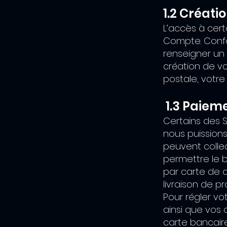
1.2 Créat
L’accès à cert
Compte. Confo
renseigner un
création de v
postale, votr
1.3 Paiem
Certains des S
nous puissions
peuvent colle
permettre le 
par carte de 
livraison de pr
Pour régler vo
ainsi que vos
carte bancaire