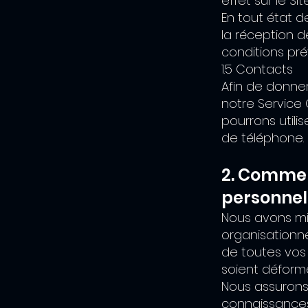
effet sur le Site
En tout état d
la réception d
conditions pr
1.5 Contacts
Afin de donne
notre Service 
pourrons utili
de téléphone.
2. Commen
personnel
Nous avons mi
organisationnel
de toutes vos
soient déform
Nous assurons
connaissances