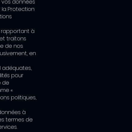
ns vos données
la Protection
tions
 rapportant à
et traitons
re de nos
lusivement, en
l adéquates,
lités pour
é de
mme «
ons politiques,
s données à
les termes de
ervices.