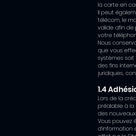
la carte en c
Il peut égale
télécom, le m
valide afin de
votre téléphon
Nous conservon
que vous effec
systèmes soit 
des fins inter
juridiques, c
1.4 Adhési
Lors de la cr
préalable à la
des nouveaux p
Vous pouvez é
d’information 