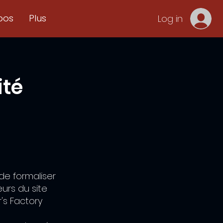
pos
Plus
Log in
ité
 de formaliser
urs du site
r's Factory