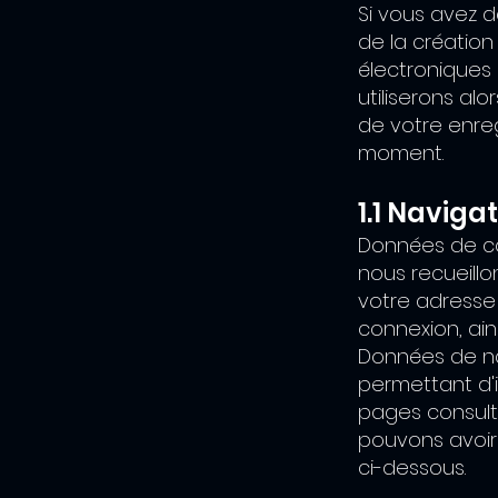
Si vous avez d
de la créatio
électroniques
utiliserons al
de votre enre
moment.
1.1 Navigat
Données de co
nous recueill
votre adresse 
connexion, ain
Données de na
permettant d'i
pages consult
pouvons avoir 
ci-dessous.