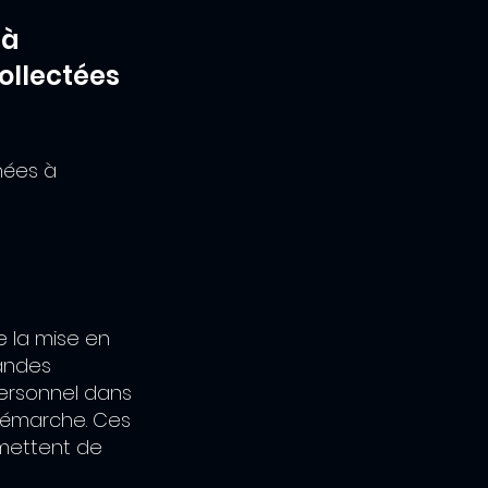
 à
ollectées
nées à
e la mise en
mandes
personnel dans
e démarche. Ces
rmettent de