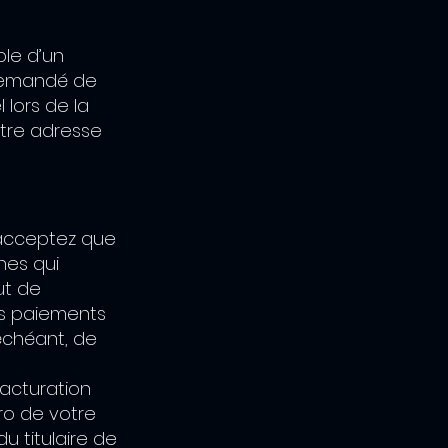
ble d’un
 demandé de
lors de la
tre adresse
s acceptez que
nes qui
ut de
es paiements
échéant, de
facturation
ro de votre
u titulaire de