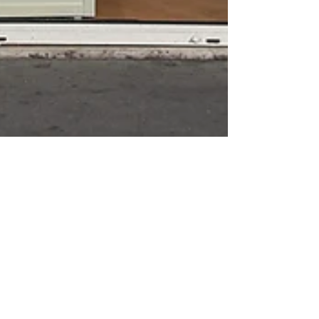
16 oct. 2025
2 min de lecture
Bithur’s Factory ouvre sa
première boutique à Paris !
108 rue de Lagny – Paris 20e Un nouvel
espace dédié à la créativité et à l’innovation