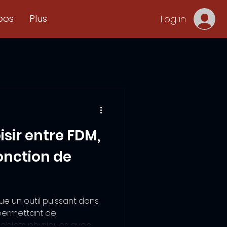
pos
Plus
Log in
ir entre FDM,
fonction de
ue un outil puissant dans
permettant de
 objets physiques avec