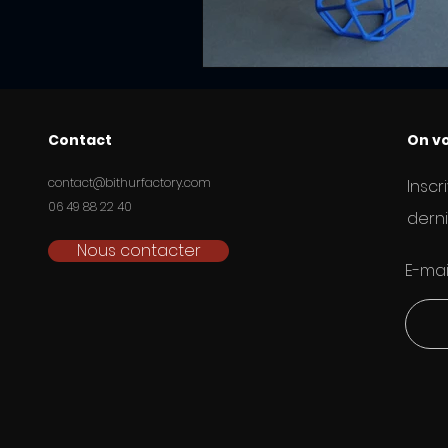
Contact
On vo
contact@bithurfactory.com
Inscr
06 49 88 22 40
derni
Nous contacter
E-mai