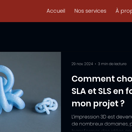
Accueil
Nos services
À pro
29 nov. 2024
3 min de lecture
Comment chois
SLA et SLS en 
mon projet ?
L’impression 3D est deven
de nombreux domaines, 
transformer des idées en