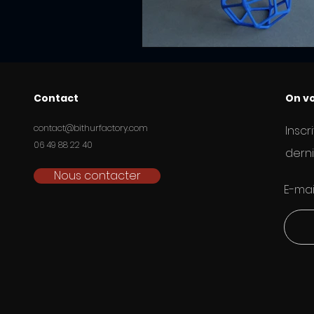
Contact
On vo
contact@bithurfactory.com
Inscr
06 49 88 22 40
derni
Nous contacter
E-mai