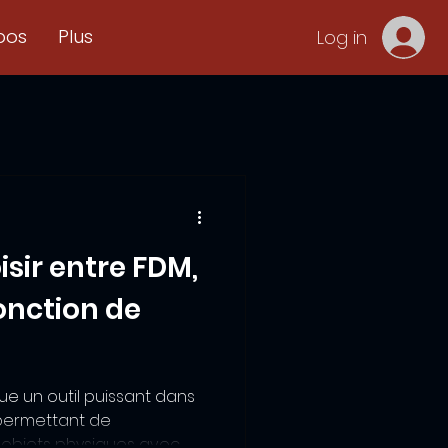
pos
Plus
Log in
ir entre FDM,
fonction de
ue un outil puissant dans
permettant de
 objets physiques avec