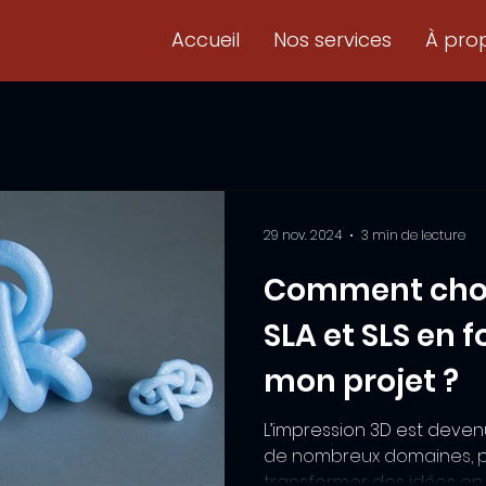
Accueil
Nos services
À pro
29 nov. 2024
3 min de lecture
Comment chois
SLA et SLS en 
mon projet ?
L’impression 3D est deven
de nombreux domaines, 
transformer des idées en