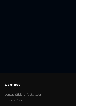
Contact
contact@bithurfactory.com
06 49 88 22 40